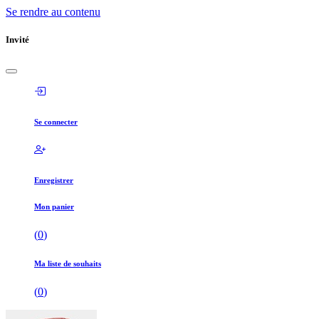
Se rendre au contenu
Invité
Se connecter
Enregistrer
Mon panier
(
0
)
Ma liste de souhaits
(
0
)