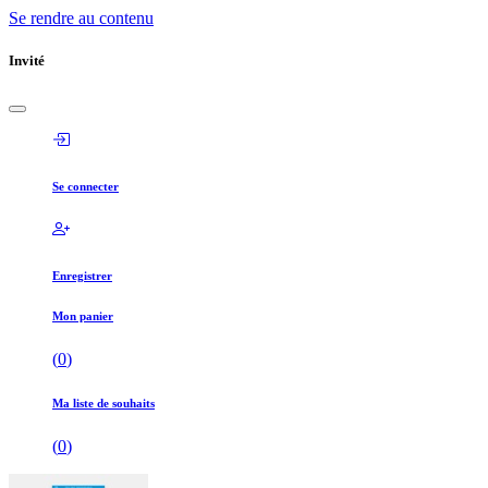
Se rendre au contenu
Invité
Se connecter
Enregistrer
Mon panier
(
0
)
Ma liste de souhaits
(
0
)