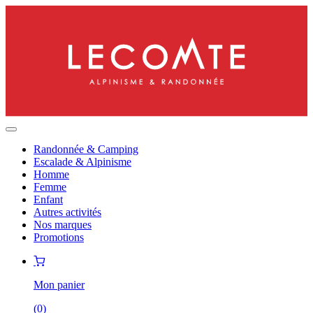
Randonnée & Camping
Escalade & Alpinisme
Homme
Femme
Enfant
Autres activités
Nos marques
Promotions
Mon panier
(
0
)