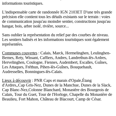
informations touristiques.
L'indispensable carte de randonnée IGN 2103ET D'une très grande
précision elle contient tous les détails existants sur le terrain : voies
de communication jusqu'au moindre sentier, constructions jusqu'au
hangar, bois, arbre isolé, rivière, source...
Sans oublier la représentation du relief par des courbes de niveau.
Les sentiers balisés et les informations touristiques sont également
représentées.
Communes couvertes
: Calais, Marck, Hermelinghen, Leulinghen-
Bernes, Rety, Wissant, Caffiers, Andres, Landrethun-lès-Ardres,
Hervelinghen, Coulogne, Fiennes, Audembert, Escalles, Guînes,
Les Attaques, Fréthun, Pihen-lès-Guînes, Bouquehault,
Audresselles, Bonningues-lès-Calais.
Lieux à découvrir
: PNR Caps et marais d'Opale,Étang
d'Ardres,,Cap Gris-Nez, Dunes de la Manchue, Dunes de la Slack,
Cap Blanc-Nez,Colonne Blanchard, Monastère des Bourgeois de
Calais, Tour du Guet, Tour de l'Horloge, Chapelle du Monastère de
Beaulieu, Fort Mahon, Château de Blacourt, Camp de César.