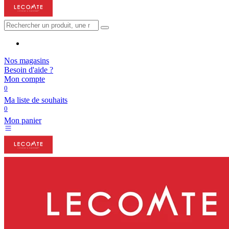
Nos magasins
Besoin d'aide ?
Mon compte
0
Ma liste de souhaits
0
Mon panier