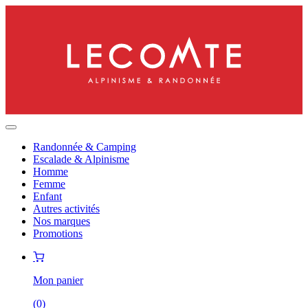
Randonnée & Camping
Escalade & Alpinisme
Homme
Femme
Enfant
Autres activités
Nos marques
Promotions
Mon panier
(
0
)