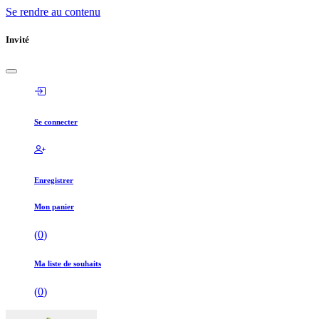
Se rendre au contenu
Invité
Se connecter
Enregistrer
Mon panier
(
0
)
Ma liste de souhaits
(
0
)