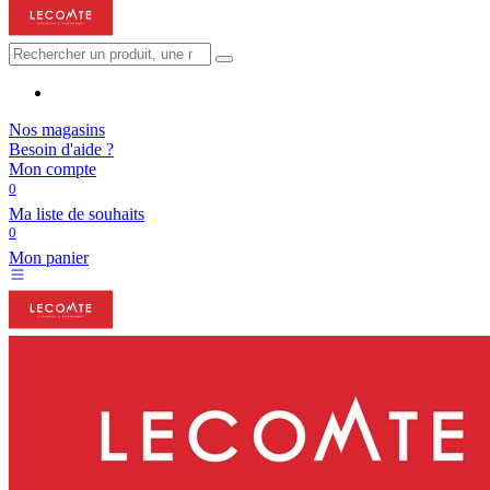
Nos magasins
Besoin d'aide ?
Mon compte
0
Ma liste de souhaits
0
Mon panier