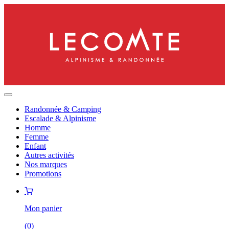
Randonnée & Camping
Escalade & Alpinisme
Homme
Femme
Enfant
Autres activités
Nos marques
Promotions
Mon panier
(
0
)