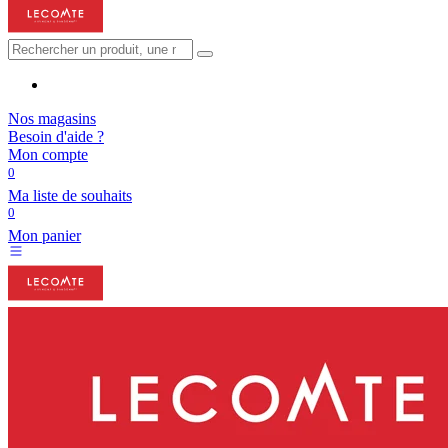
Nos magasins
Besoin d'aide ?
Mon compte
0
Ma liste de souhaits
0
Mon panier