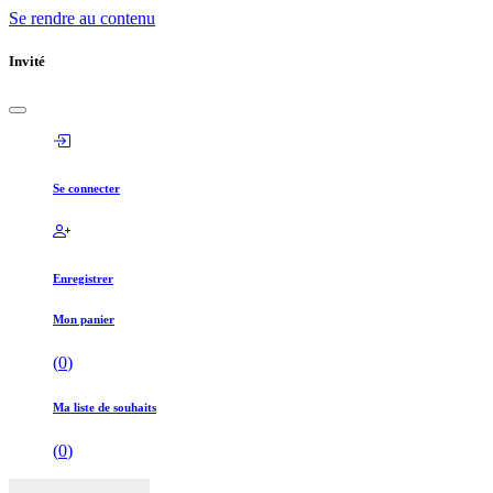
Se rendre au contenu
Invité
Se connecter
Enregistrer
Mon panier
(
0
)
Ma liste de souhaits
(
0
)