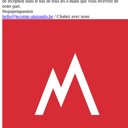
de réception dans le bas de tous les e-mails que vous recevrez de
notre part.
#equipetapassion
hello@lecomte-alpirando.be
/
Chattez avec nous