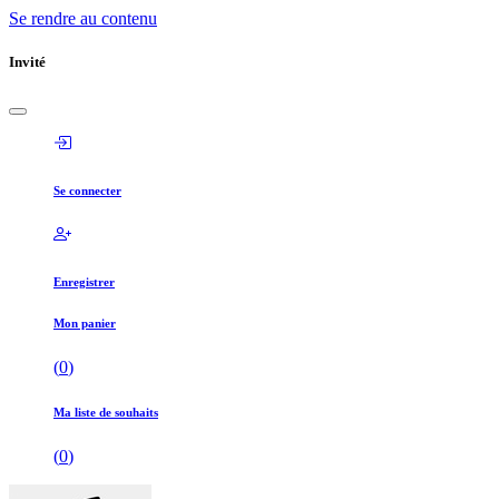
Se rendre au contenu
Invité
Se connecter
Enregistrer
Mon panier
(
0
)
Ma liste de souhaits
(
0
)