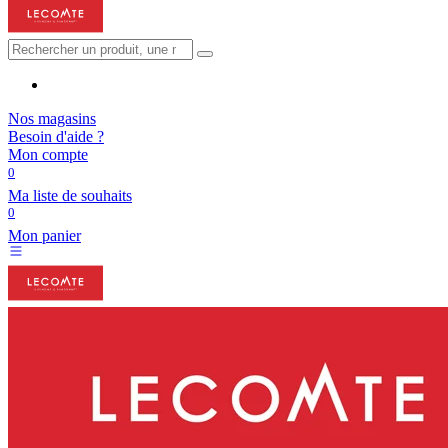
Nos magasins
Besoin d'aide ?
Mon compte
0
Ma liste de souhaits
0
Mon panier