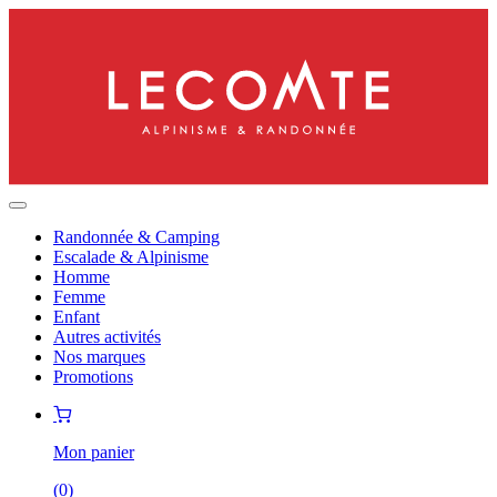
Randonnée & Camping
Escalade & Alpinisme
Homme
Femme
Enfant
Autres activités
Nos marques
Promotions
Mon panier
(
0
)