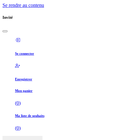
Se rendre au contenu
Invité
Se connecter
Enregistrer
Mon panier
(
0
)
Ma liste de souhaits
(
0
)