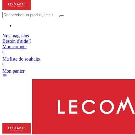
Nos magasins
Besoin d'aide ?
Mon compte
0
Ma liste de souhaits
0
Mon panier