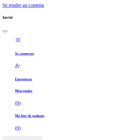
Se rendre au contenu
Invité
Se connecter
Enregistrer
Mon panier
(
0
)
Ma liste de souhaits
(
0
)