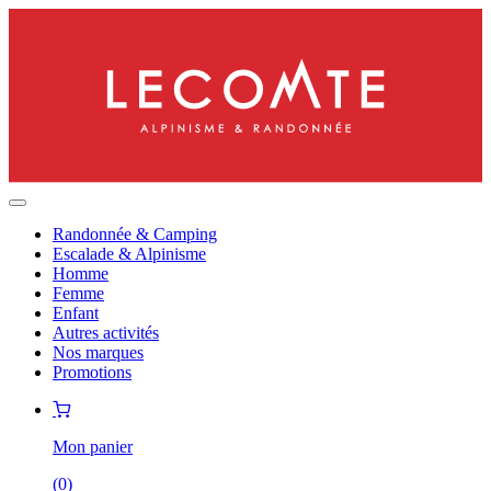
Randonnée & Camping
Escalade & Alpinisme
Homme
Femme
Enfant
Autres activités
Nos marques
Promotions
Mon panier
(
0
)