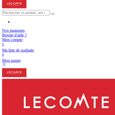
Nos magasins
Besoin d'aide ?
Mon compte
0
Ma liste de souhaits
0
Mon panier