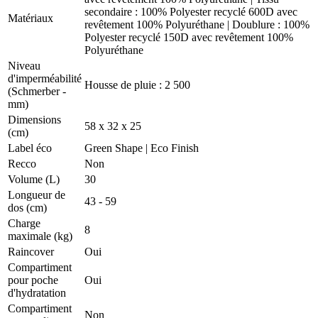
secondaire : 100% Polyester recyclé 600D avec
Matériaux
revêtement 100% Polyuréthane | Doublure : 100%
Polyester recyclé 150D avec revêtement 100%
Polyuréthane
Niveau
d'imperméabilité
Housse de pluie : 2 500
(Schmerber -
mm)
Dimensions
58 x 32 x 25
(cm)
Label éco
Green Shape | Eco Finish
Recco
Non
Volume (L)
30
Longueur de
43 - 59
dos (cm)
Charge
8
maximale (kg)
Raincover
Oui
Compartiment
pour poche
Oui
d'hydratation
Compartiment
Non