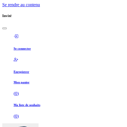
Se rendre au contenu
Invité
Se connecter
Enregistrer
Mon panier
(
0
)
Ma liste de souhaits
(
0
)