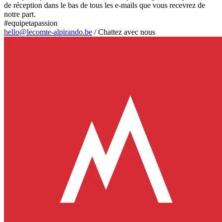
de réception dans le bas de tous les e-mails que vous recevrez de
notre part.
#equipetapassion
hello@lecomte-alpirando.be
/
Chattez avec nous