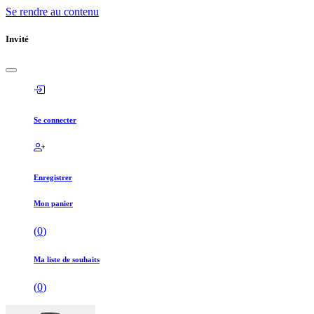
Se rendre au contenu
Invité
Se connecter
Enregistrer
Mon panier
(
0
)
Ma liste de souhaits
(
0
)