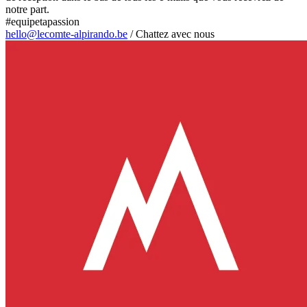
notre part.
#equipetapassion
hello@lecomte-alpirando.be
/
Chattez avec nous