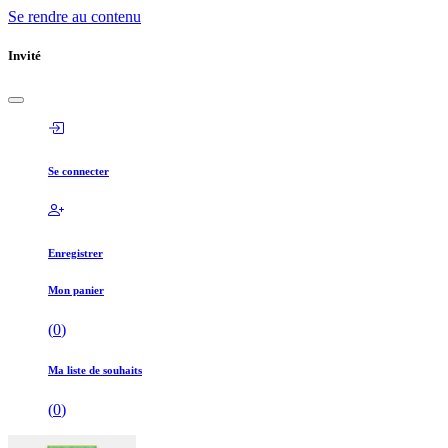
Se rendre au contenu
Invité
Se connecter
Enregistrer
Mon panier
(
0
)
Ma liste de souhaits
(
0
)