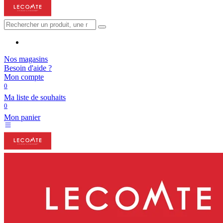
Nos magasins
Besoin d'aide ?
Mon compte
0
Ma liste de souhaits
0
Mon panier