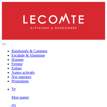
Randonnée & Camping
Escalade & Alpinisme
Homme
Femme
Enfant
Autres activités
Nos marques
Promotions
Mon panier
(
0
)