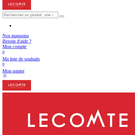
Nos magasins
Besoin d'aide ?
Mon compte
0
Ma liste de souhaits
0
Mon panier