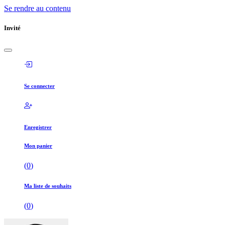
Se rendre au contenu
Invité
Se connecter
Enregistrer
Mon panier
(
0
)
Ma liste de souhaits
(
0
)