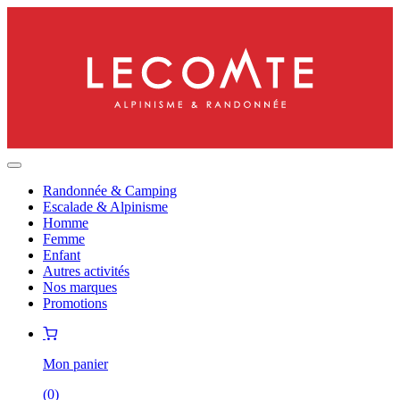
Randonnée & Camping
Escalade & Alpinisme
Homme
Femme
Enfant
Autres activités
Nos marques
Promotions
Mon panier
(
0
)