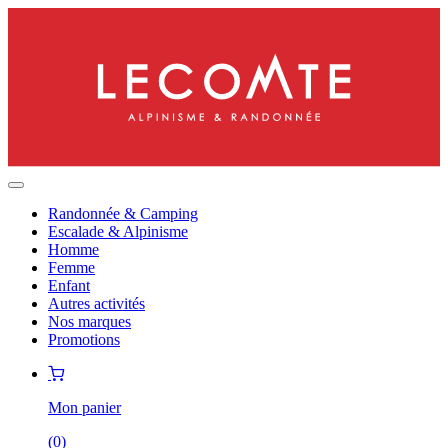
Randonnée & Camping
Escalade & Alpinisme
Homme
Femme
Enfant
Autres activités
Nos marques
Promotions
Mon panier
(
0
)