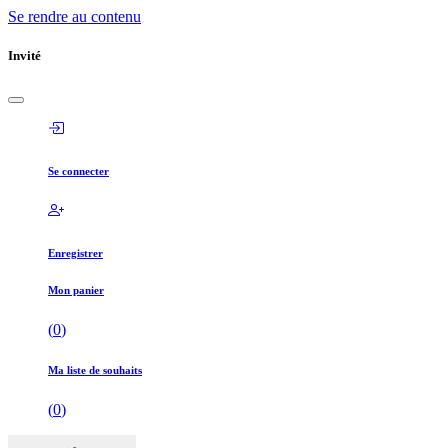
Se rendre au contenu
Invité
Se connecter
Enregistrer
Mon panier
(
0
)
Ma liste de souhaits
(
0
)