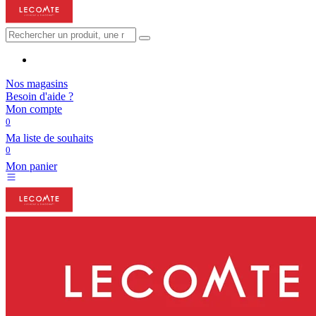
Nos magasins
Besoin d'aide ?
Mon compte
0
Ma liste de souhaits
0
Mon panier