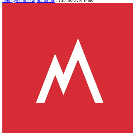
hello@lecomte-alpirando.be
/
Chattez avec nous