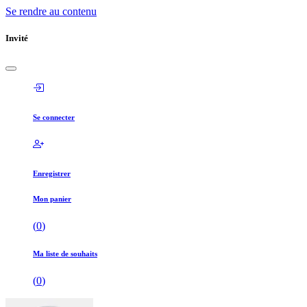
Se rendre au contenu
Invité
Se connecter
Enregistrer
Mon panier
(
0
)
Ma liste de souhaits
(
0
)