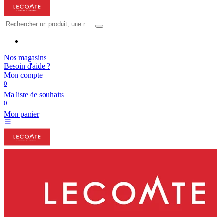
Nos magasins
Besoin d'aide ?
Mon compte
0
Ma liste de souhaits
0
Mon panier