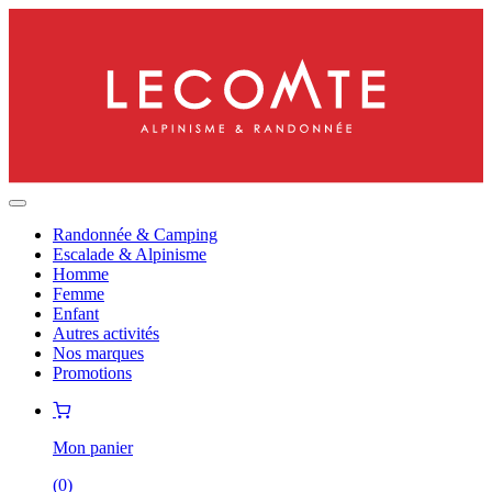
Randonnée & Camping
Escalade & Alpinisme
Homme
Femme
Enfant
Autres activités
Nos marques
Promotions
Mon panier
(
0
)