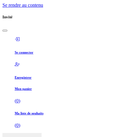
Se rendre au contenu
Invité
Se connecter
Enregistrer
Mon panier
(
0
)
Ma liste de souhaits
(
0
)