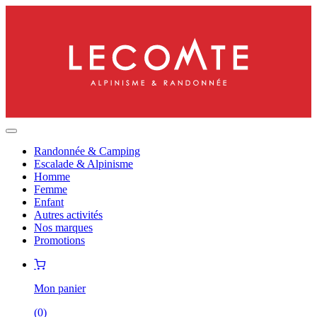
Randonnée & Camping
Escalade & Alpinisme
Homme
Femme
Enfant
Autres activités
Nos marques
Promotions
Mon panier
(
0
)