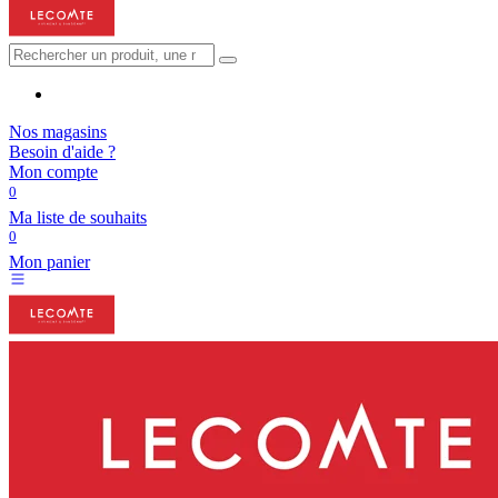
Nos magasins
Besoin d'aide ?
Mon compte
0
Ma liste de souhaits
0
Mon panier