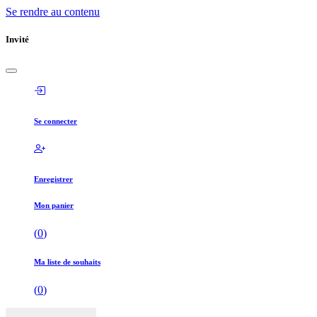
Se rendre au contenu
Invité
Se connecter
Enregistrer
Mon panier
(
0
)
Ma liste de souhaits
(
0
)