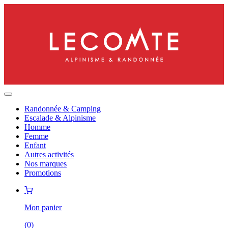
Randonnée & Camping
Escalade & Alpinisme
Homme
Femme
Enfant
Autres activités
Nos marques
Promotions
Mon panier
(
0
)