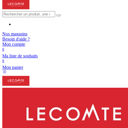
Nos magasins
Besoin d'aide ?
Mon compte
0
Ma liste de souhaits
0
Mon panier