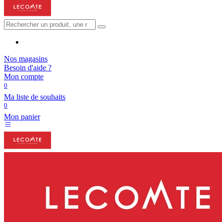
Nos magasins
Besoin d'aide ?
Mon compte
0
Ma liste de souhaits
0
Mon panier