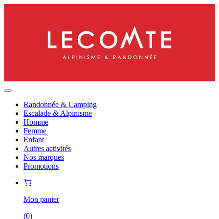
Randonnée & Camping
Escalade & Alpinisme
Homme
Femme
Enfant
Autres activités
Nos marques
Promotions
Mon panier
(
0
)