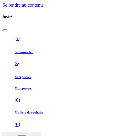
Se rendre au contenu
Invité
Se connecter
Enregistrer
Mon panier
(
0
)
Ma liste de souhaits
(
0
)