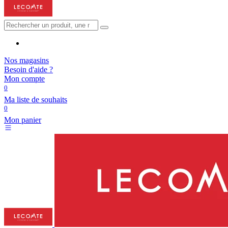
Nos magasins
Besoin d'aide ?
Mon compte
0
Ma liste de souhaits
0
Mon panier