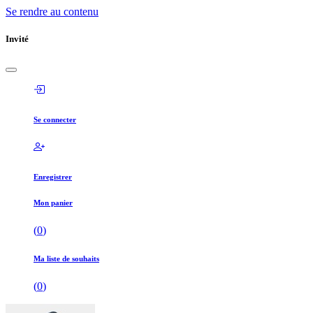
Se rendre au contenu
Invité
Se connecter
Enregistrer
Mon panier
(
0
)
Ma liste de souhaits
(
0
)