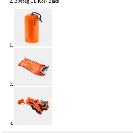
Bivibag UL Koi / Black