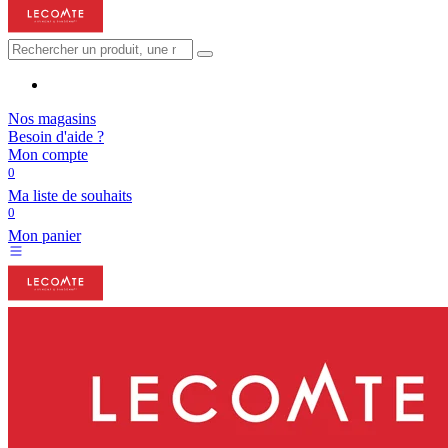
Nos magasins
Besoin d'aide ?
Mon compte
0
Ma liste de souhaits
0
Mon panier