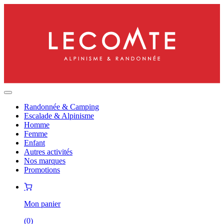
Randonnée & Camping
Escalade & Alpinisme
Homme
Femme
Enfant
Autres activités
Nos marques
Promotions
Mon panier
(
0
)