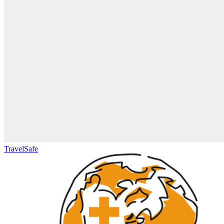
TravelSafe