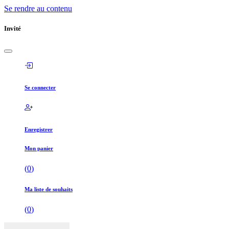
Se rendre au contenu
Invité
Se connecter
Enregistrer
Mon panier
(
0
)
Ma liste de souhaits
(
0
)