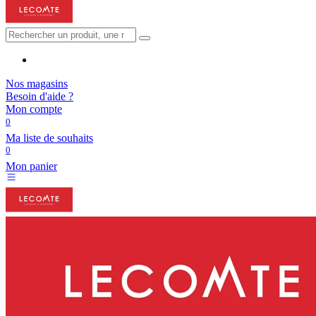
Nos magasins
Besoin d'aide ?
Mon compte
0
Ma liste de souhaits
0
Mon panier