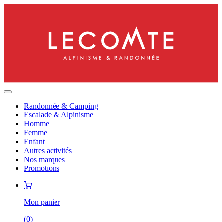
Randonnée & Camping
Escalade & Alpinisme
Homme
Femme
Enfant
Autres activités
Nos marques
Promotions
Mon panier
(
0
)