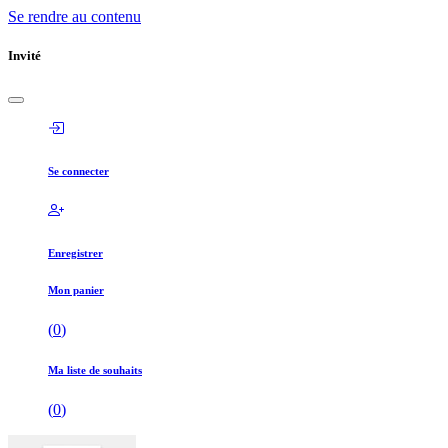
Se rendre au contenu
Invité
Se connecter
Enregistrer
Mon panier
(
0
)
Ma liste de souhaits
(
0
)