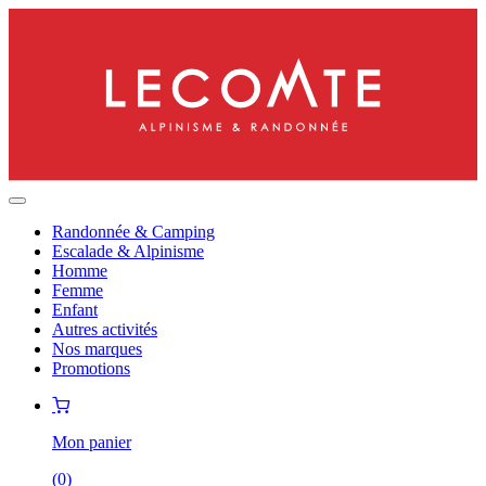
Randonnée & Camping
Escalade & Alpinisme
Homme
Femme
Enfant
Autres activités
Nos marques
Promotions
Mon panier
(
0
)