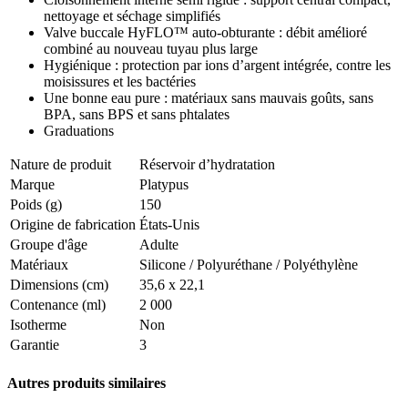
nettoyage et séchage simplifiés
Valve buccale HyFLO™ auto-obturante : débit amélioré
combiné au nouveau tuyau plus large
Hygiénique : protection par ions d’argent intégrée, contre les
moisissures et les bactéries
Une bonne eau pure : matériaux sans mauvais goûts, sans
BPA, sans BPS et sans phtalates
Graduations
Nature de produit
Réservoir d’hydratation
Marque
Platypus
Poids (g)
150
Origine de fabrication
États-Unis
Groupe d'âge
Adulte
Matériaux
Silicone / Polyuréthane / Polyéthylène
Dimensions (cm)
35,6 x 22,1
Contenance (ml)
2 000
Isotherme
Non
Garantie
3
Autres produits similaires