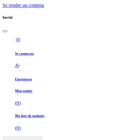
Se rendre au contenu
Invité
Se connecter
Enregistrer
Mon panier
(
0
)
Ma liste de souhaits
(
0
)