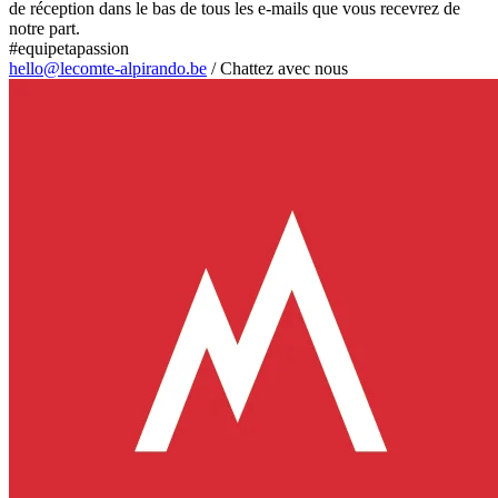
de réception dans le bas de tous les e-mails que vous recevrez de
notre part.
#equipetapassion
hello@lecomte-alpirando.be
/
Chattez avec nous