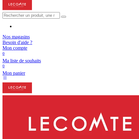
Nos magasins
Besoin d'aide ?
Mon compte
0
Ma liste de souhaits
0
Mon panier