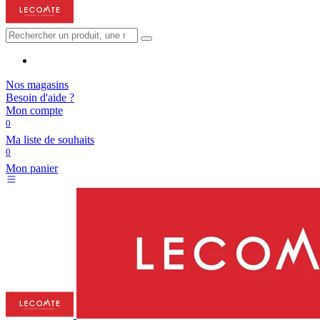
Nos magasins
Besoin d'aide ?
Mon compte
0
Ma liste de souhaits
0
Mon panier