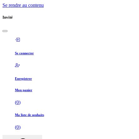
Se rendre au contenu
Invité
Se connecter
Enregistrer
Mon panier
(
0
)
Ma liste de souhaits
(
0
)