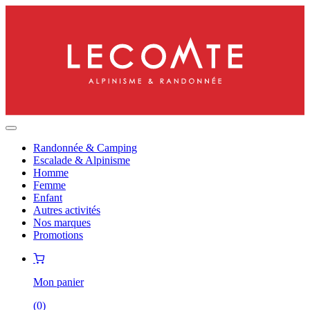
Randonnée & Camping
Escalade & Alpinisme
Homme
Femme
Enfant
Autres activités
Nos marques
Promotions
Mon panier
(
0
)