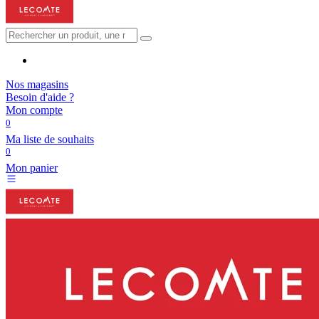
Nos magasins
Besoin d'aide ?
Mon compte
0
Ma liste de souhaits
0
Mon panier