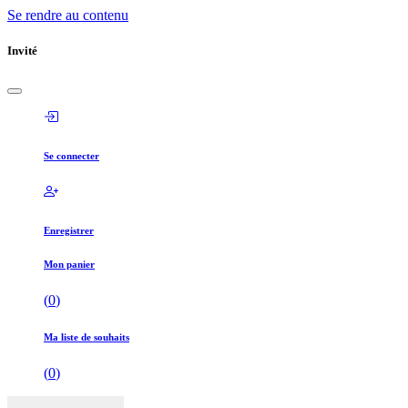
Se rendre au contenu
Invité
Se connecter
Enregistrer
Mon panier
(
0
)
Ma liste de souhaits
(
0
)