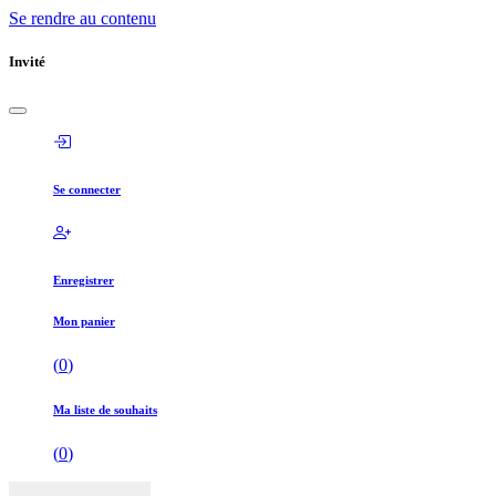
Se rendre au contenu
Invité
Se connecter
Enregistrer
Mon panier
(
0
)
Ma liste de souhaits
(
0
)