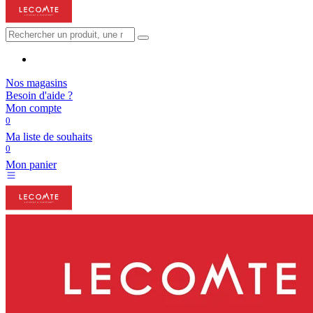
Nos magasins
Besoin d'aide ?
Mon compte
0
Ma liste de souhaits
0
Mon panier