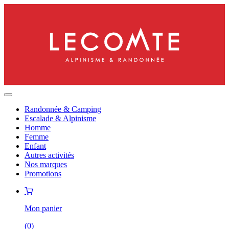
Randonnée & Camping
Escalade & Alpinisme
Homme
Femme
Enfant
Autres activités
Nos marques
Promotions
Mon panier
(
0
)