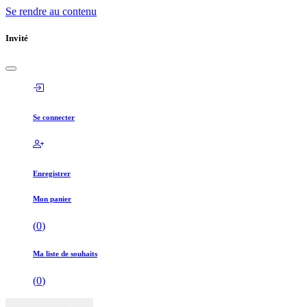
Se rendre au contenu
Invité
Se connecter
Enregistrer
Mon panier
(
0
)
Ma liste de souhaits
(
0
)