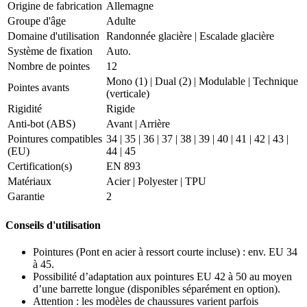
Origine de fabrication
Allemagne
Groupe d'âge
Adulte
Domaine d'utilisation
Randonnée glacière
|
Escalade glacière
Système de fixation
Auto.
Nombre de pointes
12
Mono (1)
|
Dual (2)
|
Modulable
|
Technique
Pointes avants
(verticale)
Rigidité
Rigide
Anti-bot (ABS)
Avant
|
Arrière
Pointures compatibles
34
|
35
|
36
|
37
|
38
|
39
|
40
|
41
|
42
|
43
|
(EU)
44
|
45
Certification(s)
EN 893
Matériaux
Acier | Polyester | TPU
Garantie
2
Conseils d'utilisation
Pointures (Pont en acier à ressort courte incluse) : env. EU 34
à 45.
Possibilité d’adaptation aux pointures EU 42 à 50 au moyen
d’une barrette longue (disponibles séparément en option).
Attention : les modèles de chaussures varient parfois