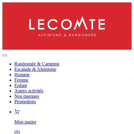
Randonnée & Camping
Escalade & Alpinisme
Homme
Femme
Enfant
Autres activités
Nos marques
Promotions
Mon panier
(
0
)