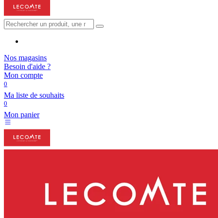
Nos magasins
Besoin d'aide ?
Mon compte
0
Ma liste de souhaits
0
Mon panier