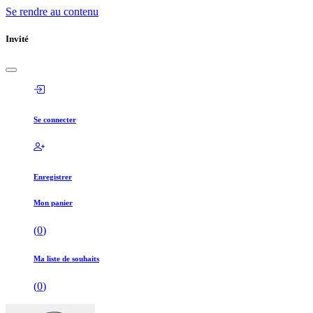
Se rendre au contenu
Invité
Se connecter
Enregistrer
Mon panier
(
0
)
Ma liste de souhaits
(
0
)