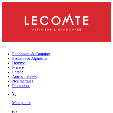
Randonnée & Camping
Escalade & Alpinisme
Homme
Femme
Enfant
Autres activités
Nos marques
Promotions
Mon panier
(
0
)