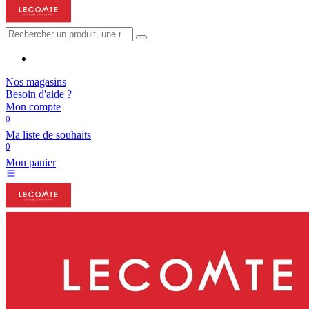
Nos magasins
Besoin d'aide ?
Mon compte
0
Ma liste de souhaits
0
Mon panier