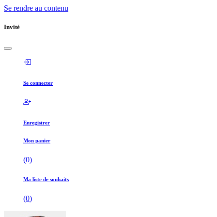
Se rendre au contenu
Invité
Se connecter
Enregistrer
Mon panier
(
0
)
Ma liste de souhaits
(
0
)