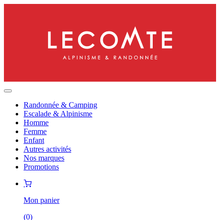
Randonnée & Camping
Escalade & Alpinisme
Homme
Femme
Enfant
Autres activités
Nos marques
Promotions
Mon panier
(
0
)