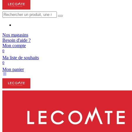
Nos magasins
Besoin d'aide ?
Mon compte
0
Ma liste de souhaits
0
Mon panier