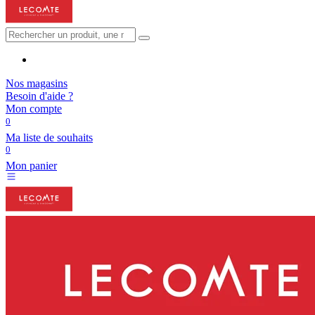
Nos magasins
Besoin d'aide ?
Mon compte
0
Ma liste de souhaits
0
Mon panier