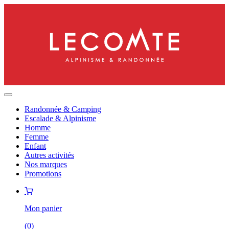
Randonnée & Camping
Escalade & Alpinisme
Homme
Femme
Enfant
Autres activités
Nos marques
Promotions
Mon panier
(
0
)