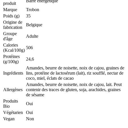
Barre énergétique
produit
Marque
Trobon
Poids (g)
35
Origine de
Belgique
fabrication
Groupe
Adulte
d'âge
Calories
506
(Kcal/100g)
Protéines
24,6
(g/100g)
Amandes, beurre de noisette, noix de cajou, graines de
Ingrédients
lins, protéine de lactosérum (lait), riz soufflé, nectar de
coco, miel, éclats de cacao
Amandes, beurre de noisette, noix de cajou, lait. Peut
Allergènes
contenir des traces de gluten, soja, arachides, graines
de sésame
Produits
Oui
Bio
Végétarien
Oui
Vegan
Non