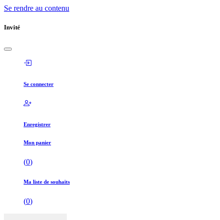
Se rendre au contenu
Invité
Se connecter
Enregistrer
Mon panier
(
0
)
Ma liste de souhaits
(
0
)