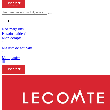
Nos magasins
Besoin d'aide ?
Mon compte
0
Ma liste de souhaits
0
Mon panier