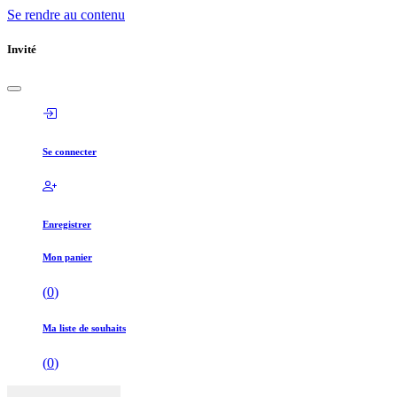
Se rendre au contenu
Invité
Se connecter
Enregistrer
Mon panier
(
0
)
Ma liste de souhaits
(
0
)