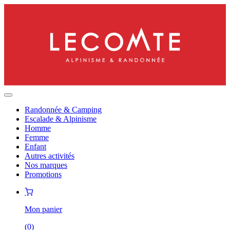
Randonnée & Camping
Escalade & Alpinisme
Homme
Femme
Enfant
Autres activités
Nos marques
Promotions
Mon panier
(
0
)