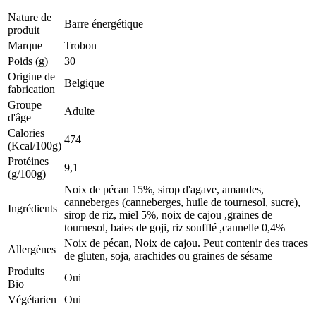
Nature de
Barre énergétique
produit
Marque
Trobon
Poids (g)
30
Origine de
Belgique
fabrication
Groupe
Adulte
d'âge
Calories
474
(Kcal/100g)
Protéines
9,1
(g/100g)
Noix de pécan 15%, sirop d'agave, amandes,
canneberges (canneberges, huile de tournesol, sucre),
Ingrédients
sirop de riz, miel 5%, noix de cajou ,graines de
tournesol, baies de goji, riz soufflé ,cannelle 0,4%
Noix de pécan, Noix de cajou. Peut contenir des traces
Allergènes
de gluten, soja, arachides ou graines de sésame
Produits
Oui
Bio
Végétarien
Oui