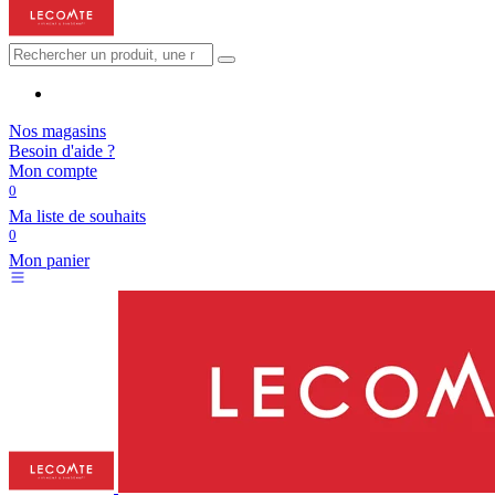
Nos magasins
Besoin d'aide ?
Mon compte
0
Ma liste de souhaits
0
Mon panier