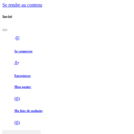
Se rendre au contenu
Invité
Se connecter
Enregistrer
Mon panier
(
0
)
Ma liste de souhaits
(
0
)