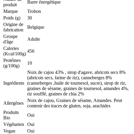
Barre énergétique
produit
Marque
Trobon
Poids (g)
30
Origine de
Belgique
fabrication
Groupe
Adulte
d'âge
Calories
456
(Kcal/100g)
Protéines
10
(g/100g)
Noix de cajou 43% , sirop d'agave, abricots secs 8%
(abricots secs, farine de riz), canneberges 8%
Ingrédients
(canneberges ,huile de tournesol, sucre), sirop de riz,
graines de sésame, graines de tournesol, amandes 4%,
riz soufflé, graines de chia 2%
Noix de cajou, Graines de sésame, Amandes. Peut
Allergènes
contenir des traces de gluten, soja, arachides
Produits
Oui
Bio
Végétarien
Oui
Vegan
Oui