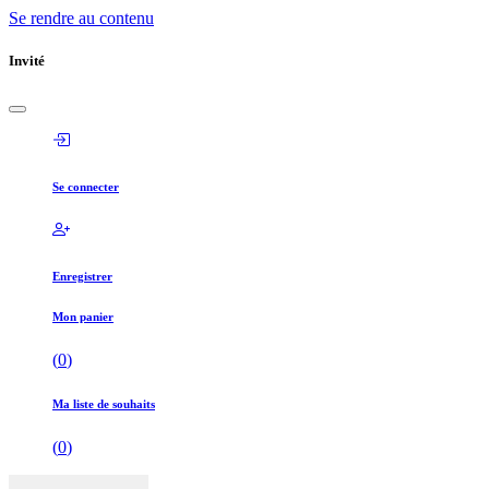
Se rendre au contenu
Invité
Se connecter
Enregistrer
Mon panier
(
0
)
Ma liste de souhaits
(
0
)