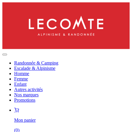
Randonnée & Camping
Escalade & Alpinisme
Homme
Femme
Enfant
Autres activités
Nos marques
Promotions
Mon panier
(
0
)