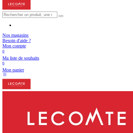
Nos magasins
Besoin d'aide ?
Mon compte
0
Ma liste de souhaits
0
Mon panier