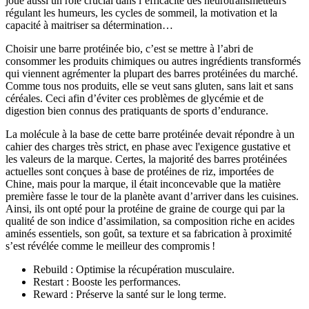
joue aussi un rôle crucial dans l’efficacité des neurotransmetteurs
régulant les humeurs, les cycles de sommeil, la motivation et la
capacité à maitriser sa détermination…
Choisir une barre protéinée bio, c’est se mettre à l’abri de
consommer les produits chimiques ou autres ingrédients transformés
qui viennent agrémenter la plupart des barres protéinées du marché.
Comme tous nos produits, elle se veut sans gluten, sans lait et sans
céréales. Ceci afin d’éviter ces problèmes de glycémie et de
digestion bien connus des pratiquants de sports d’endurance.
La molécule à la base de cette barre protéinée devait répondre à un
cahier des charges très strict, en phase avec l'exigence gustative et
les valeurs de la marque. Certes, la majorité des barres protéinées
actuelles sont conçues à base de protéines de riz, importées de
Chine, mais pour la marque, il était inconcevable que la matière
première fasse le tour de la planète avant d’arriver dans les cuisines.
Ainsi, ils ont opté pour la protéine de graine de courge qui par la
qualité de son indice d’assimilation, sa composition riche en acides
aminés essentiels, son goût, sa texture et sa fabrication à proximité
s’est révélée comme le meilleur des compromis !
Rebuild : Optimise la récupération musculaire.
Restart : Booste les performances.
Reward : Préserve la santé sur le long terme.