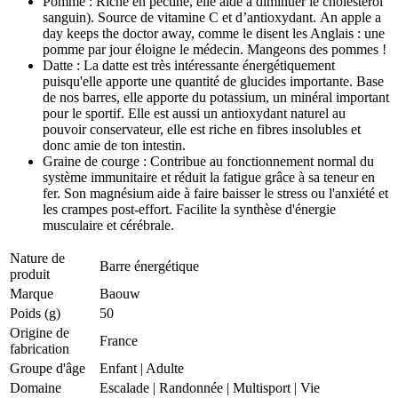
Pomme : Riche en pectine, elle aide à diminuer le cholestérol
sanguin). Source de vitamine C et d’antioxydant. An apple a
day keeps the doctor away, comme le disent les Anglais : une
pomme par jour éloigne le médecin. Mangeons des pommes !
Datte : La datte est très intéressante énergétiquement
puisqu'elle apporte une quantité de glucides importante. Base
de nos barres, elle apporte du potassium, un minéral important
pour le sportif. Elle est aussi un antioxydant naturel au
pouvoir conservateur, elle est riche en fibres insolubles et
donc amie de ton intestin.
Graine de courge : Contribue au fonctionnement normal du
système immunitaire et réduit la fatigue grâce à sa teneur en
fer. Son magnésium aide à faire baisser le stress ou l'anxiété et
les crampes post-effort. Facilite la synthèse d'énergie
musculaire et cérébrale.
Nature de
Barre énergétique
produit
Marque
Baouw
Poids (g)
50
Origine de
France
fabrication
Groupe d'âge
Enfant
|
Adulte
Domaine
Escalade
|
Randonnée
|
Multisport
|
Vie