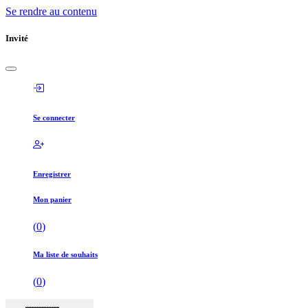
Se rendre au contenu
Invité
Se connecter
Enregistrer
Mon panier
(
0
)
Ma liste de souhaits
(
0
)