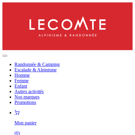
Randonnée & Camping
Escalade & Alpinisme
Homme
Femme
Enfant
Autres activités
Nos marques
Promotions
Mon panier
(
0
)