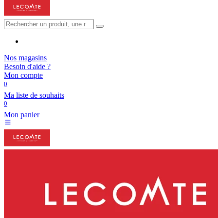
Nos magasins
Besoin d'aide ?
Mon compte
0
Ma liste de souhaits
0
Mon panier