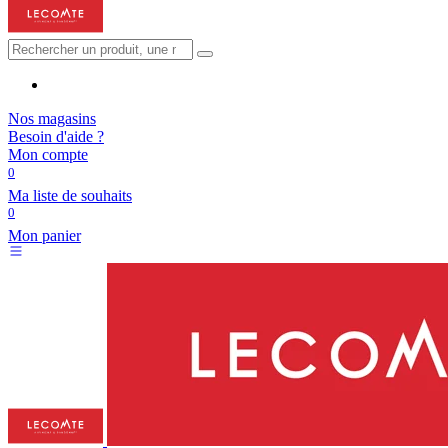
Nos magasins
Besoin d'aide ?
Mon compte
0
Ma liste de souhaits
0
Mon panier