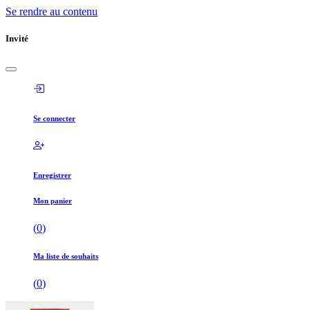
Se rendre au contenu
Invité
Se connecter
Enregistrer
Mon panier
(
0
)
Ma liste de souhaits
(
0
)