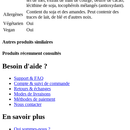
sel de mer, extrait de malt de courge, beurre de cacao,
lécithine de soja, tocophérols mélangés (antioxydant).
Contient du soja et des amandes. Peut contenir des
Allergènes
traces de lait, de blé et d'autres noix.
Végétarien
Oui
Vegan
Oui
Autres produits similaires
Produits récemment consultés
Besoin d'aide ?
Support & FAQ
Compte & suivi de commande
Retours & échanges
Modes de livraisons
Méthodes de paiement
Nous contacter
En savoir plus
Qui sommes-nous ?