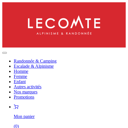
Randonnée & Camping
Escalade & Alpinisme
Homme
Femme
Enfant
Autres activités
Nos marques
Promotions
Mon panier
(
0
)