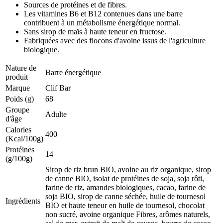
Sources de protéines et de fibres.
Les vitamines B6 et B12 contenues dans une barre
contribuent à un métabolisme énergétique normal.
Sans sirop de maïs à haute teneur en fructose.
Fabriquées avec des flocons d'avoine issus de l'agriculture
biologique.
Nature de
Barre énergétique
produit
Marque
Clif Bar
Poids (g)
68
Groupe
Adulte
d'âge
Calories
400
(Kcal/100g)
Protéines
14
(g/100g)
Sirop de riz brun BIO, avoine au riz organique, sirop
de canne BIO, isolat de protéines de soja, soja rôti,
farine de riz, amandes biologiques, cacao, farine de
soja BIO, sirop de canne séchée, huile de tournesol
Ingrédients
BIO et haute teneur en huile de tournesol, chocolat
non sucré, avoine organique Fibres, arômes naturels,