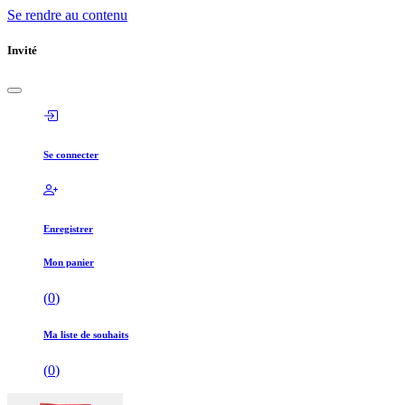
Se rendre au contenu
Invité
Se connecter
Enregistrer
Mon panier
(
0
)
Ma liste de souhaits
(
0
)