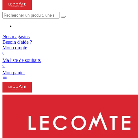
Nos magasins
Besoin d'aide ?
Mon compte
0
Ma liste de souhaits
0
Mon panier