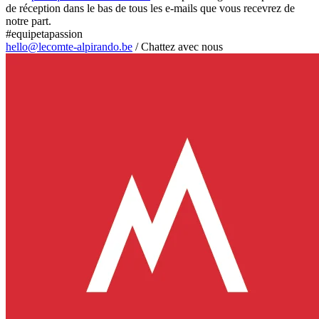
de réception dans le bas de tous les e-mails que vous recevrez de
notre part.
#equipetapassion
hello@lecomte-alpirando.be
/
Chattez avec nous