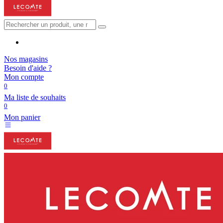
Nos magasins
Besoin d'aide ?
Mon compte
0
Ma liste de souhaits
0
Mon panier