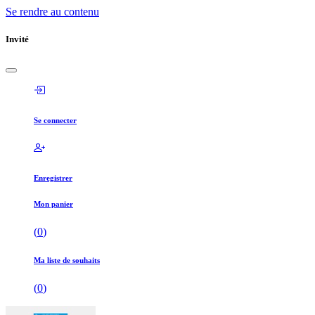
Se rendre au contenu
Invité
Se connecter
Enregistrer
Mon panier
(
0
)
Ma liste de souhaits
(
0
)