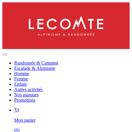
Randonnée & Camping
Escalade & Alpinisme
Homme
Femme
Enfant
Autres activités
Nos marques
Promotions
Mon panier
(
0
)