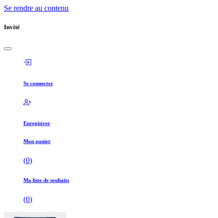
Se rendre au contenu
Invité
Se connecter
Enregistrer
Mon panier
(
0
)
Ma liste de souhaits
(
0
)