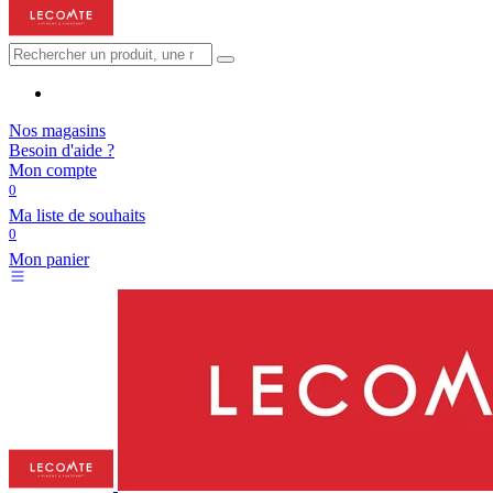
Nos magasins
Besoin d'aide ?
Mon compte
0
Ma liste de souhaits
0
Mon panier