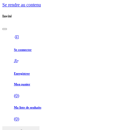
Se rendre au contenu
Invité
Se connecter
Enregistrer
Mon panier
(
0
)
Ma liste de souhaits
(
0
)