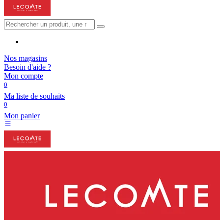
Nos magasins
Besoin d'aide ?
Mon compte
0
Ma liste de souhaits
0
Mon panier