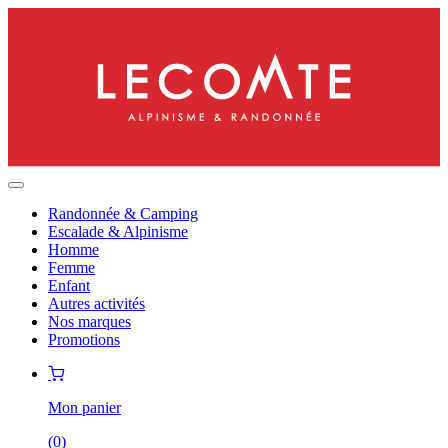
Randonnée & Camping
Escalade & Alpinisme
Homme
Femme
Enfant
Autres activités
Nos marques
Promotions
Mon panier
(
0
)