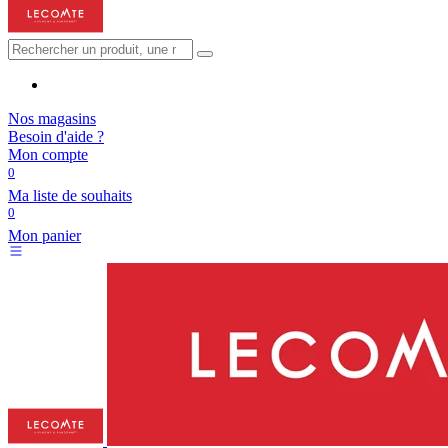
Nos magasins
Besoin d'aide ?
Mon compte
0
Ma liste de souhaits
0
Mon panier