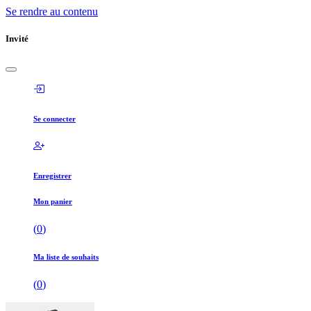
Se rendre au contenu
Invité
Se connecter
Enregistrer
Mon panier
(
0
)
Ma liste de souhaits
(
0
)