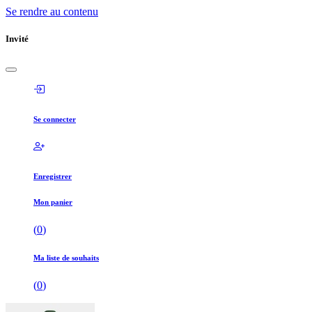
Se rendre au contenu
Invité
Se connecter
Enregistrer
Mon panier
(
0
)
Ma liste de souhaits
(
0
)