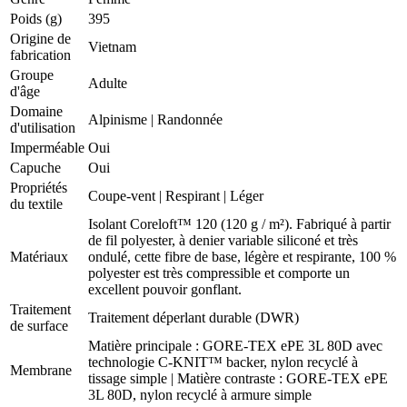
Poids (g)
395
Origine de
Vietnam
fabrication
Groupe
Adulte
d'âge
Domaine
Alpinisme
|
Randonnée
d'utilisation
Imperméable
Oui
Capuche
Oui
Propriétés
Coupe-vent
|
Respirant
|
Léger
du textile
Isolant Coreloft™ 120 (120 g / m²). Fabriqué à partir
de fil polyester, à denier variable siliconé et très
Matériaux
ondulé, cette fibre de base, légère et respirante, 100 %
polyester est très compressible et comporte un
excellent pouvoir gonflant.
Traitement
Traitement déperlant durable (DWR)
de surface
Matière principale : GORE-TEX ePE 3L 80D avec
technologie C-KNIT™ backer, nylon recyclé à
Membrane
tissage simple | Matière contraste : GORE-TEX ePE
3L 80D, nylon recyclé à armure simple