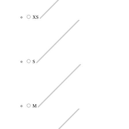
XS
S
M