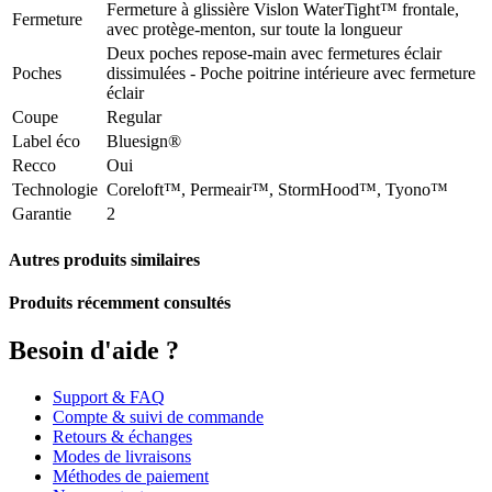
Fermeture à glissière Vislon WaterTight™ frontale,
Fermeture
avec protège-menton, sur toute la longueur
Deux poches repose-main avec fermetures éclair
Poches
dissimulées - Poche poitrine intérieure avec fermeture
éclair
Coupe
Regular
Label éco
Bluesign®
Recco
Oui
Technologie
Coreloft™, Permeair™, StormHood™, Tyono™
Garantie
2
Autres produits similaires
Produits récemment consultés
Besoin d'aide ?
Support & FAQ
Compte & suivi de commande
Retours & échanges
Modes de livraisons
Méthodes de paiement