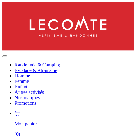
Randonnée & Camping
Escalade & Alpinisme
Homme
Femme
Enfant
Autres activités
Nos marques
Promotions
Mon panier
(
0
)