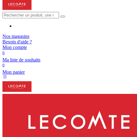
Nos magasins
Besoin d'aide ?
Mon compte
0
Ma liste de souhaits
0
Mon panier