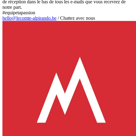
de réception dans le bas de tous les e-mails que vous recevrez de
notre part.
#equipetapassion
hello@lecomte-alpirando.be
/
Chattez avec nous