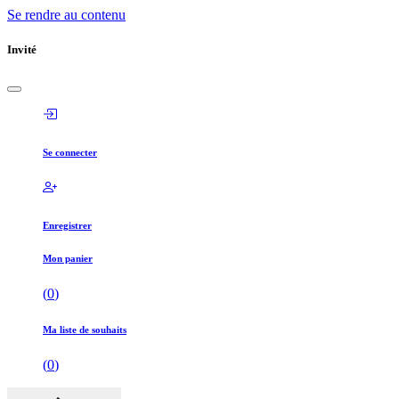
Se rendre au contenu
Invité
Se connecter
Enregistrer
Mon panier
(
0
)
Ma liste de souhaits
(
0
)