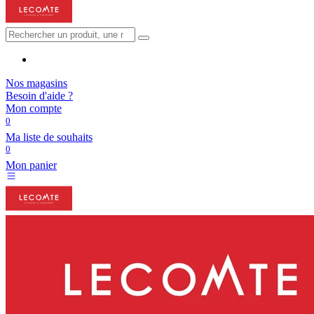
Nos magasins
Besoin d'aide ?
Mon compte
0
Ma liste de souhaits
0
Mon panier