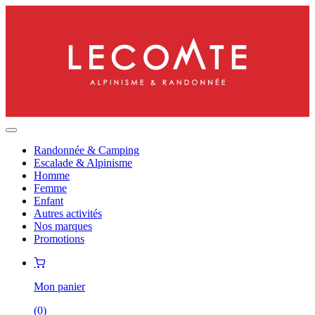
Randonnée & Camping
Escalade & Alpinisme
Homme
Femme
Enfant
Autres activités
Nos marques
Promotions
Mon panier
(
0
)