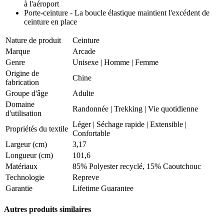
à l'aéroport
Porte-ceinture - La boucle élastique maintient l'excédent de
ceinture en place
Nature de produit
Ceinture
Marque
Arcade
Genre
Unisexe
|
Homme
|
Femme
Origine de
Chine
fabrication
Groupe d'âge
Adulte
Domaine
Randonnée
|
Trekking
|
Vie quotidienne
d'utilisation
Léger
|
Séchage rapide
|
Extensible
|
Propriétés du textile
Confortable
Largeur (cm)
3,17
Longueur (cm)
101,6
Matériaux
85% Polyester recyclé, 15% Caoutchouc
Technologie
Repreve
Garantie
Lifetime Guarantee
Autres produits similaires