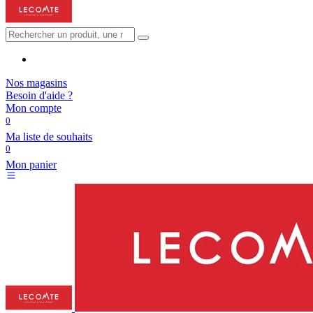
Nos magasins
Besoin d'aide ?
Mon compte
0
Ma liste de souhaits
0
Mon panier