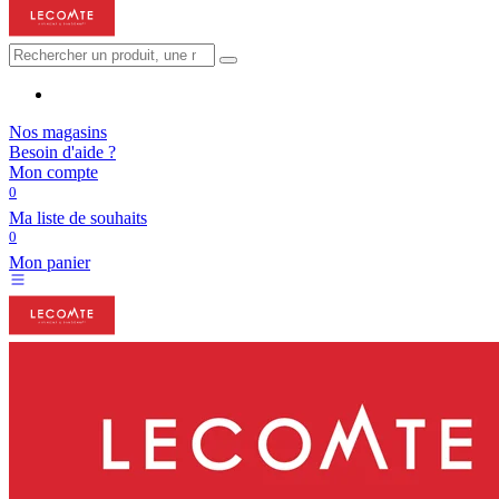
Nos magasins
Besoin d'aide ?
Mon compte
0
Ma liste de souhaits
0
Mon panier