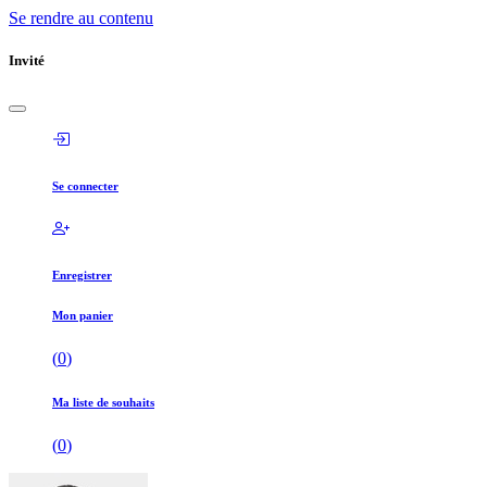
Se rendre au contenu
Invité
Se connecter
Enregistrer
Mon panier
(
0
)
Ma liste de souhaits
(
0
)