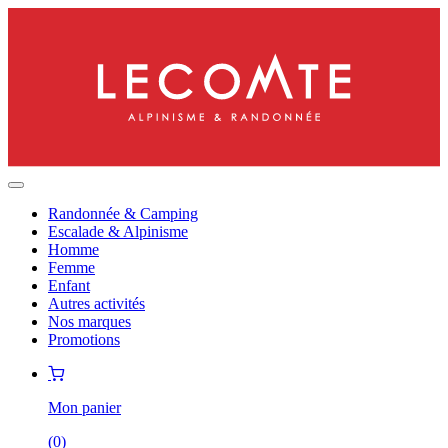
Randonnée & Camping
Escalade & Alpinisme
Homme
Femme
Enfant
Autres activités
Nos marques
Promotions
Mon panier
(
0
)