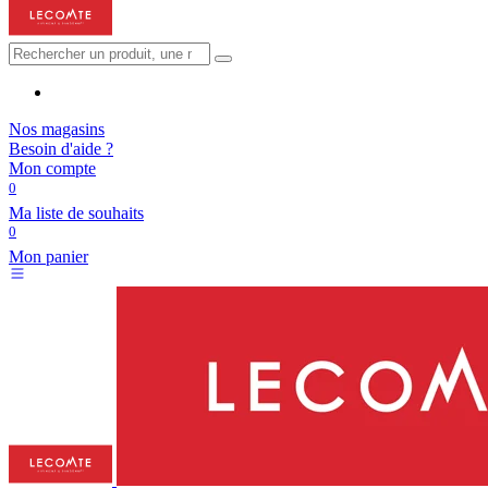
Nos magasins
Besoin d'aide ?
Mon compte
0
Ma liste de souhaits
0
Mon panier