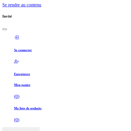
Se rendre au contenu
Invité
Se connecter
Enregistrer
Mon panier
(
0
)
Ma liste de souhaits
(
0
)