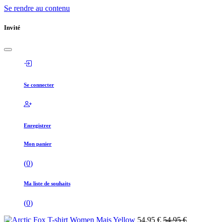
Se rendre au contenu
Invité
Se connecter
Enregistrer
Mon panier
(
0
)
Ma liste de souhaits
(
0
)
54,95
€
54,95
€