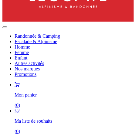
Randonnée & Camping
Escalade & Alpinisme
Homme
Femme
Enfant
Autres activités
Nos marques
Promotions
Mon panier
(
0
)
Ma liste de souhaits
(
0
)