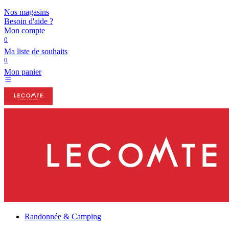
Nos magasins
Besoin d'aide ?
Mon compte
0
Ma liste de souhaits
0
Mon panier
Randonnée & Camping