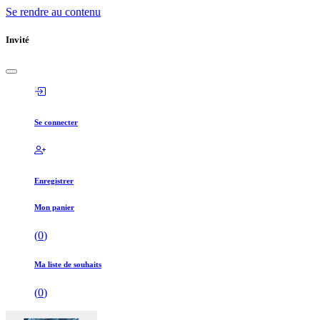
Se rendre au contenu
Invité
Se connecter
Enregistrer
Mon panier
(
0
)
Ma liste de souhaits
(
0
)