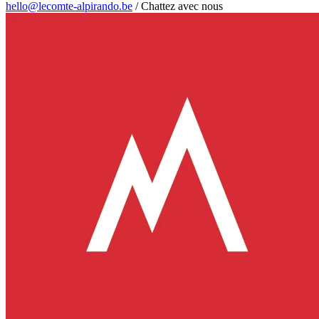
hello@lecomte-alpirando.be
/
Chattez avec nous