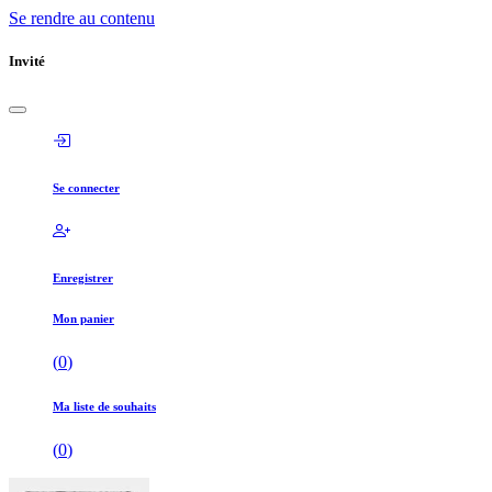
Se rendre au contenu
Invité
Se connecter
Enregistrer
Mon panier
(
0
)
Ma liste de souhaits
(
0
)