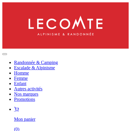
Randonnée & Camping
Escalade & Alpinisme
Homme
Femme
Enfant
Autres activités
Nos marques
Promotions
Mon panier
(
0
)