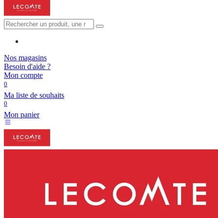
Nos magasins
Besoin d'aide ?
Mon compte
0
Ma liste de souhaits
0
Mon panier