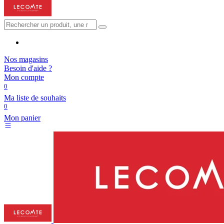
Nos magasins
Besoin d'aide ?
Mon compte
0
Ma liste de souhaits
0
Mon panier