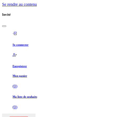
Se rendre au contenu
Invité
Se connecter
Enregistrer
Mon panier
(
0
)
Ma liste de souhaits
(
0
)