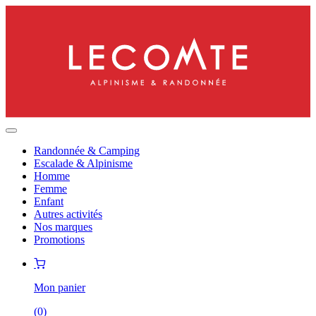
Randonnée & Camping
Escalade & Alpinisme
Homme
Femme
Enfant
Autres activités
Nos marques
Promotions
Mon panier
(
0
)