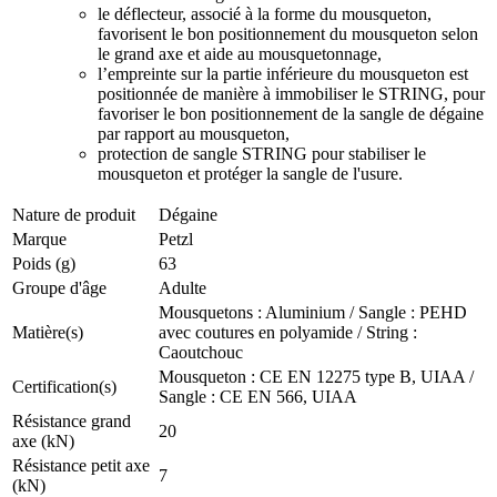
le déflecteur, associé à la forme du mousqueton,
favorisent le bon positionnement du mousqueton selon
le grand axe et aide au mousquetonnage,
l’empreinte sur la partie inférieure du mousqueton est
positionnée de manière à immobiliser le STRING, pour
favoriser le bon positionnement de la sangle de dégaine
par rapport au mousqueton,
protection de sangle STRING pour stabiliser le
mousqueton et protéger la sangle de l'usure.
Nature de produit
Dégaine
Marque
Petzl
Poids (g)
63
Groupe d'âge
Adulte
Mousquetons : Aluminium / Sangle : PEHD
Matière(s)
avec coutures en polyamide / String :
Caoutchouc
Mousqueton : CE EN 12275 type B, UIAA /
Certification(s)
Sangle : CE EN 566, UIAA
Résistance grand
20
axe (kN)
Résistance petit axe
7
(kN)