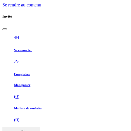
Se rendre au contenu
Invité
Se connecter
Enregistrer
Mon panier
(
0
)
Ma liste de souhaits
(
0
)