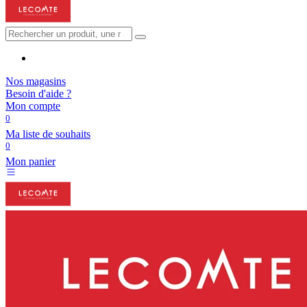
Nos magasins
Besoin d'aide ?
Mon compte
0
Ma liste de souhaits
0
Mon panier