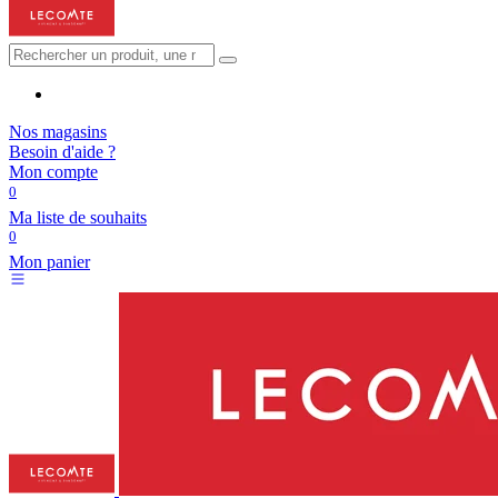
Nos magasins
Besoin d'aide ?
Mon compte
0
Ma liste de souhaits
0
Mon panier