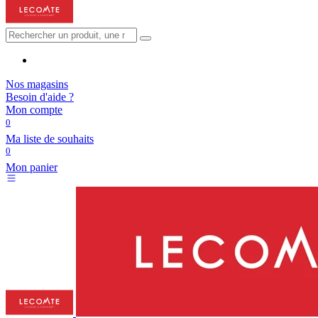
Nos magasins
Besoin d'aide ?
Mon compte
0
Ma liste de souhaits
0
Mon panier