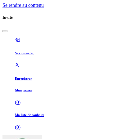
Se rendre au contenu
Invité
Se connecter
Enregistrer
Mon panier
(
0
)
Ma liste de souhaits
(
0
)