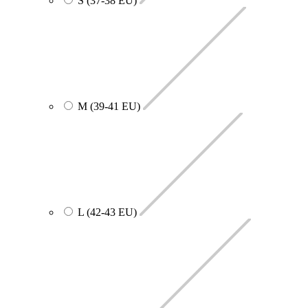
S (37-38 EU)
M (39-41 EU)
L (42-43 EU)