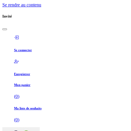
Se rendre au contenu
Invité
Se connecter
Enregistrer
Mon panier
(
0
)
Ma liste de souhaits
(
0
)