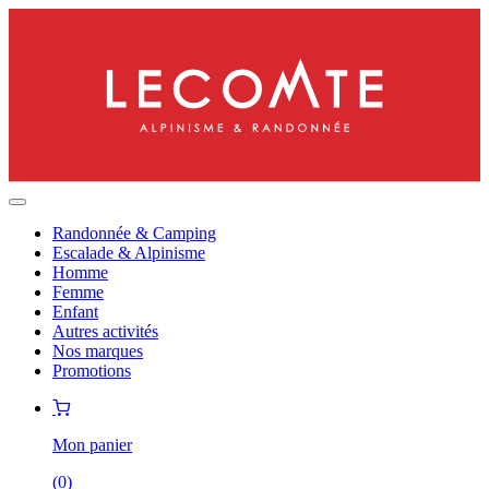
Randonnée & Camping
Escalade & Alpinisme
Homme
Femme
Enfant
Autres activités
Nos marques
Promotions
Mon panier
(
0
)