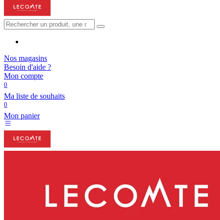
Nos magasins
Besoin d'aide ?
Mon compte
0
Ma liste de souhaits
0
Mon panier